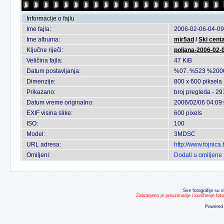
Informacije o fajlu
Ime fajla:
2006-02-06-04-09
Ime albuma:
mir5ad
/
Ski cent
Ključne riječi:
poljana-2006-02-
Veličina fajla:
47 KiB
Datum postavljanja:
%07. %523 %200
Dimenzije:
800 x 600 piksela
Prikazano:
broj pregleda - 29
Datum vreme originalno:
2006/02/06 04:09
EXIF visina slike:
600 pixels
ISO:
100
Model:
3MDSC
URL adresa:
http://www.fojnic
Omiljeni:
Dodati u omiljene
Sve fotografije su v
Zabranjeno je preuzimanje i korištenje fot
Powered