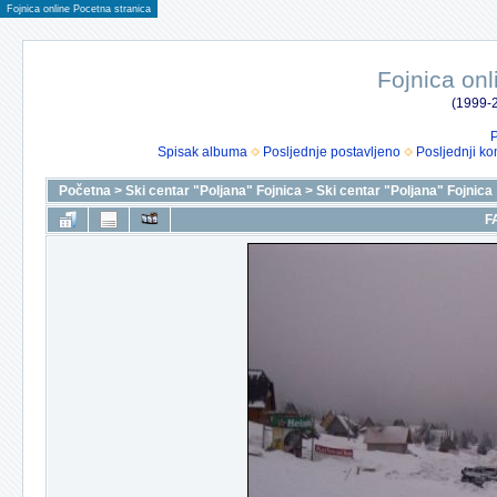
Fojnica online Pocetna stranica
Fojnica onl
(1999-2
P
Spisak albuma
Posljednje postavljeno
Posljednji ko
Početna
>
Ski centar "Poljana" Fojnica
>
Ski centar "Poljana" Fojnica
F