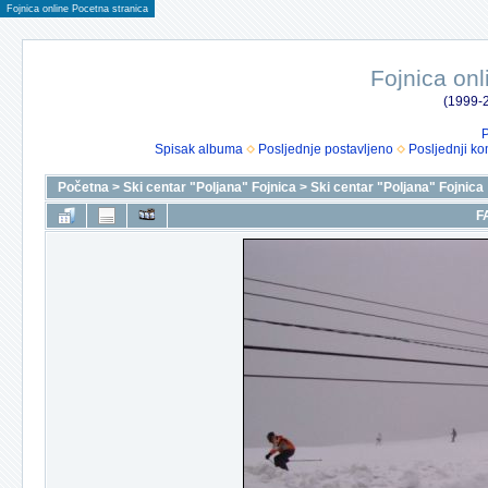
Fojnica online Pocetna stranica
Fojnica onl
(1999-2
P
Spisak albuma
Posljednje postavljeno
Posljednji ko
Početna
>
Ski centar "Poljana" Fojnica
>
Ski centar "Poljana" Fojnica
F