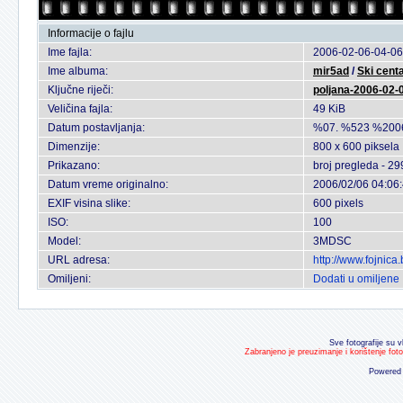
Informacije o fajlu
Ime fajla:
2006-02-06-04-06
Ime albuma:
mir5ad
/
Ski cent
Ključne riječi:
poljana-2006-02-
Veličina fajla:
49 KiB
Datum postavljanja:
%07. %523 %200
Dimenzije:
800 x 600 piksela
Prikazano:
broj pregleda - 29
Datum vreme originalno:
2006/02/06 04:06
EXIF visina slike:
600 pixels
ISO:
100
Model:
3MDSC
URL adresa:
http://www.fojnic
Omiljeni:
Dodati u omiljene
Sve fotografije su v
Zabranjeno je preuzimanje i korištenje fot
Powered