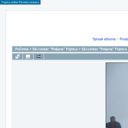
Fojnica online Pocetna stranica
Spisak albuma
Poslj
Početna
>
Ski centar "Poljana" Fojnica
>
Ski centar "Poljana" Fojnica