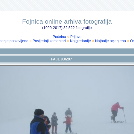
Fojnica online arhiva fotografija
(1999-2017) 32.522 fotografije
Početna
Prijava
ednje postavljeno
Posljednji komentari
Najgledanije
Najbolje ocjenjeno
Om
FAJL 83/297