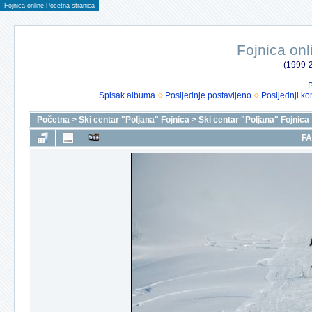
Fojnica online Pocetna stranica
Fojnica onl
(1999-2
P
Spisak albuma
Posljednje postavljeno
Posljednji ko
Početna
>
Ski centar "Poljana" Fojnica
>
Ski centar "Poljana" Fojnica
FA