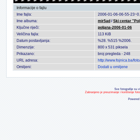
Informacije o fajlu
Ime fajla:
2006-01-06-06-55-23~0.
Ime albuma:
mir5ad
/
Ski centar "Pol
Ključne riječi:
poljana-2006-01-06
Veličina fajla:
113 KiB
Datum postavljanja:
%28. %515 %2006.
Dimenzije:
800 x 531 piksela
Prikazano:
broj pregleda - 248
URL adresa:
http://www.fojnica.ba/f
Omiljeni:
Dodati u omiljene
Sve fotografije su v
Zabranjeno je preuzimanje i korištenje fot
Powered