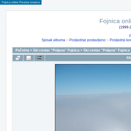
Fojnica online Pocetna stranica
Fojnica onl
(1999-2
P
Spisak albuma
Posljednje postavljeno
Posljednji ko
Početna
>
Ski centar "Poljana" Fojnica
>
Ski centar "Poljana" Fojnica
FA