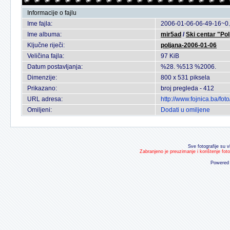
Informacije o fajlu
Ime fajla:
2006-01-06-06-49-16~0.
Ime albuma:
mir5ad
/
Ski centar "Pol
Ključne riječi:
poljana-2006-01-06
Veličina fajla:
97 KiB
Datum postavljanja:
%28. %513 %2006.
Dimenzije:
800 x 531 piksela
Prikazano:
broj pregleda - 412
URL adresa:
http://www.fojnica.ba/f
Omiljeni:
Dodati u omiljene
Sve fotografije su v
Zabranjeno je preuzimanje i korištenje fot
Powered