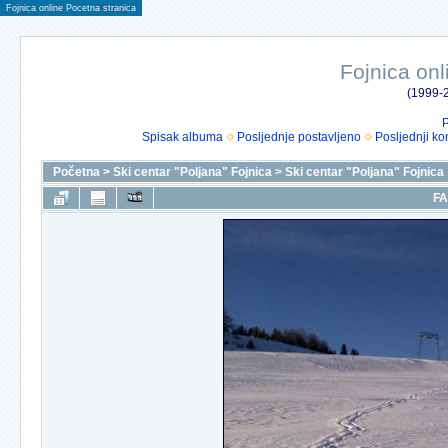
Fojnica online Pocetna stranica
Fojnica onl
(1999-2
P
Spisak albuma
Posljednje postavljeno
Posljednji ko
Početna
>
Ski centar "Poljana" Fojnica
>
Ski centar "Poljana" Fojnica
FA