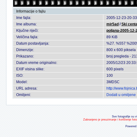
Informacije o fajlu
Ime fajla:
2005-12-23-20-33
Ime albuma:
mir5ad
/
Ski cent
Ključne riječi:
poljana-2005-12-
Veličina fajla:
89 KiB
Datum postavljanja:
%27. %557 %200
Dimenzije:
800 x 600 piksela
Prikazano:
broj pregleda - 21
Datum vreme originalno:
2005/12/23 20:33
EXIF visina slike:
600 pixels
ISO:
100
Model:
3MDSC
URL adresa:
http://www.fojnic
Omiljeni:
Dodati u omiljene
Sve fotografije su v
Zabranjeno je preuzimanje i korištenje fot
Powered