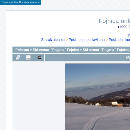
Fojnica online Pocetna stranica
Fojnica onl
(1999-2
P
Spisak albuma
Posljednje postavljeno
Posljednji ko
Početna
>
Ski centar "Poljana" Fojnica
>
Ski centar "Poljana" Fojnica
FA