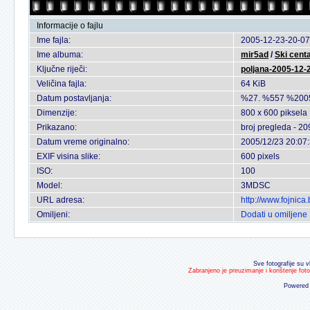
Informacije o fajlu
Ime fajla:
2005-12-23-20-07
Ime albuma:
mir5ad
/
Ski cent
Ključne riječi:
poljana-2005-12-
Veličina fajla:
64 KiB
Datum postavljanja:
%27. %557 %200
Dimenzije:
800 x 600 piksela
Prikazano:
broj pregleda - 20
Datum vreme originalno:
2005/12/23 20:07
EXIF visina slike:
600 pixels
ISO:
100
Model:
3MDSC
URL adresa:
http://www.fojnic
Omiljeni:
Dodati u omiljene
Sve fotografije su v
Zabranjeno je preuzimanje i korištenje fot
Powered