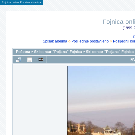
Fojnica online Pocetna stranica
Fojnica onl
(1999-2
P
Spisak albuma
Posljednje postavljeno
Posljednji ko
Početna
>
Ski centar "Poljana" Fojnica
>
Ski centar "Poljana" Fojnica
FA