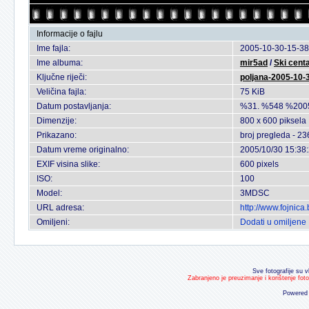
Informacije o fajlu
Ime fajla:
2005-10-30-15-38
Ime albuma:
mir5ad
/
Ski cent
Ključne riječi:
poljana-2005-10-
Veličina fajla:
75 KiB
Datum postavljanja:
%31. %548 %200
Dimenzije:
800 x 600 piksela
Prikazano:
broj pregleda - 23
Datum vreme originalno:
2005/10/30 15:38
EXIF visina slike:
600 pixels
ISO:
100
Model:
3MDSC
URL adresa:
http://www.fojnic
Omiljeni:
Dodati u omiljene
Sve fotografije su v
Zabranjeno je preuzimanje i korištenje fot
Powered