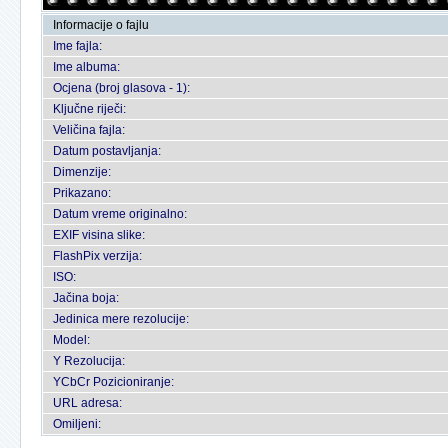
Informacije o fajlu
Ime fajla:
Ime albuma:
Ocjena (broj glasova - 1):
Ključne riječi:
Veličina fajla:
Datum postavljanja:
Dimenzije:
Prikazano:
Datum vreme originalno:
EXIF visina slike:
FlashPix verzija:
ISO:
Jačina boja:
Jedinica mere rezolucije:
Model:
Y Rezolucija:
YCbCr Pozicioniranje:
URL adresa:
Omiljeni: