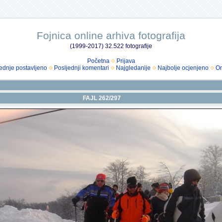
Fojnica online arhiva fotografija
(1999-2017) 32.522 fotografije
Početna
Prijava
ednje postavljeno
Posljednji komentari
Najgledanije
Najbolje ocjenjeno
Om
FAJL 262/297