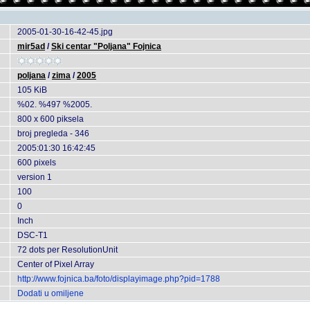
2005-01-30-16-42-45.jpg
mir5ad
/
Ski centar "Poljana" Fojnica
poljana
/
zima
/
2005
105 KiB
%02. %497 %2005.
800 x 600 piksela
broj pregleda - 346
2005:01:30 16:42:45
600 pixels
version 1
100
0
Inch
DSC-T1
72 dots per ResolutionUnit
Center of Pixel Array
http://www.fojnica.ba/foto/displayimage.php?pid=1788
Dodati u omiljene