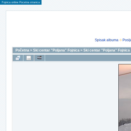
Fojnica online Pocetna stranica
Spisak albuma
Poslj
Početna
>
Ski centar "Poljana" Fojnica
>
Ski centar "Poljana" Fojnica