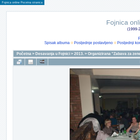
Fojnica online Pocetna stranica
Fojnica onl
(1999-2
P
Spisak albuma
Posljednje postavljeno
Posljednji ko
Početna
>
Desavanja u Fojnici
>
2013.
>
Organizirana "Zabava za zen