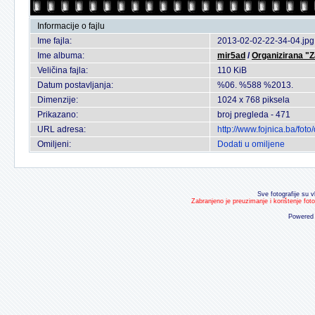
Informacije o fajlu
Ime fajla:
2013-02-02-22-34-04.jpg
Ime albuma:
mir5ad
/
Organizirana "
Veličina fajla:
110 KiB
Datum postavljanja:
%06. %588 %2013.
Dimenzije:
1024 x 768 piksela
Prikazano:
broj pregleda - 471
URL adresa:
http://www.fojnica.ba/fo
Omiljeni:
Dodati u omiljene
Sve fotografije su v
Zabranjeno je preuzimanje i korištenje fot
Powered