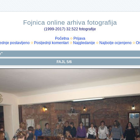
Fojnica online arhiva fotografija
(1999-2017) 32.522 fotografije
Početna
Prijava
ednje postavljeno
Posljednji komentari
Najgledanije
Najbolje ocjenjeno
Om
e"
FAJL 5/6