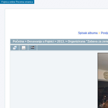
Fojnica online Pocetna stranica
Spisak albuma
Poslj
Početna
>
Desavanja u Fojnici
>
2013.
>
Organizirana "Zabava za zen