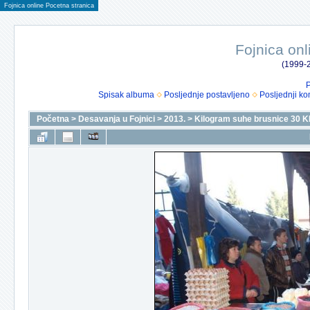
Fojnica online Pocetna stranica
Fojnica onl
(1999-2
P
Spisak albuma
Posljednje postavljeno
Posljednji ko
Početna
>
Desavanja u Fojnici
>
2013.
>
Kilogram suhe brusnice 30 K