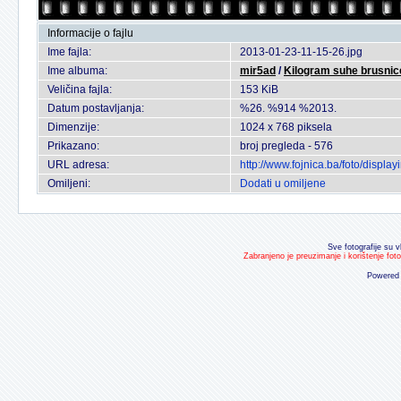
Informacije o fajlu
Ime fajla:
2013-01-23-11-15-26.jpg
Ime albuma:
mir5ad
/
Kilogram suhe brusnic
Veličina fajla:
153 KiB
Datum postavljanja:
%26. %914 %2013.
Dimenzije:
1024 x 768 piksela
Prikazano:
broj pregleda - 576
URL adresa:
http://www.fojnica.ba/foto/disp
Omiljeni:
Dodati u omiljene
Sve fotografije su v
Zabranjeno je preuzimanje i korištenje fot
Powered