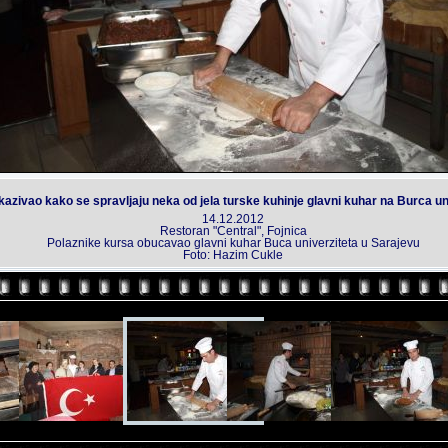
kazivao kako se spravljaju neka od jela turske kuhinje glavni kuhar na Burca un
14.12.2012
Restoran "Central", Fojnica
Polaznike kursa obucavao glavni kuhar Buca univerziteta u Sarajevu
Foto: Hazim Cukle