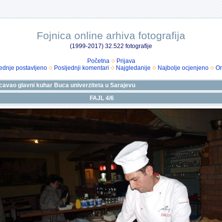
Fojnica online arhiva fotografija
(1999-2017) 32.522 fotografije
Početna
Prijava
ednje postavljeno
Posljednji komentari
Najgledanije
Najbolje ocjenjeno
Om
cavao glavni kuhar Buca univerziteta u Sarajevu
FAJL 4/6