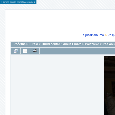
Fojnica online Pocetna stranica
Spisak albuma
Poslj
Početna
>
Turski kulturni centar "Yunus Emre"
>
Polaznike kursa obu