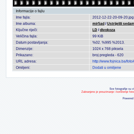
Informacije o fajlu
Ime fajla:
2012-12-22-20-09-20.jpg
Ime albuma:
mir5ad
/
Ustrijelili sedam
Ključne riječi:
LD
/
divokoza
Veličina fajla:
99 KiB
Datum postavljanja:
%02. %995 %2013.
Dimenzije:
1024 x 768 piksela
Prikazano:
broj pregleda - 620
URL adresa:
http://www.fojnica.ba/fo
Omiljeni:
Dodati u omiljene
Sve fotografije su v
Zabranjeno je preuzimanje i korištenje fot
Powered