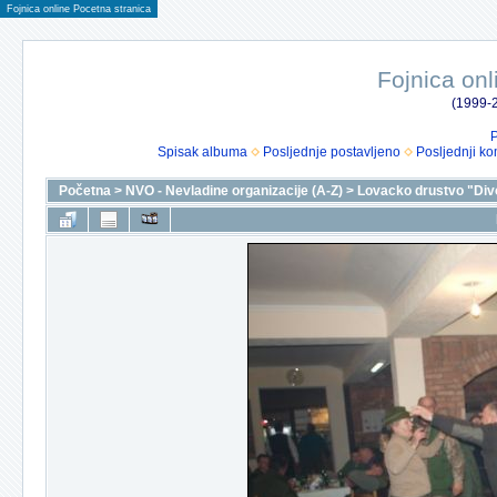
Fojnica online Pocetna stranica
Fojnica onl
(1999-2
P
Spisak albuma
Posljednje postavljeno
Posljednji ko
Početna
>
NVO - Nevladine organizacije (A-Z)
>
Lovacko drustvo "Div