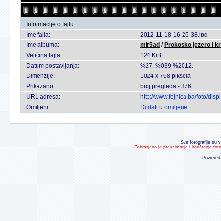
Informacije o fajlu
Ime fajla:
2012-11-18-16-25-38.jpg
Ime albuma:
mir5ad
/
Prokosko jezero i kr
Veličina fajla:
124 KiB
Datum postavljanja:
%27. %039 %2012.
Dimenzije:
1024 x 768 piksela
Prikazano:
broj pregleda - 376
URL adresa:
http://www.fojnica.ba/foto/d
Omiljeni:
Dodati u omiljene
Sve fotografije su v
Zabranjeno je preuzimanje i korištenje fot
Powered