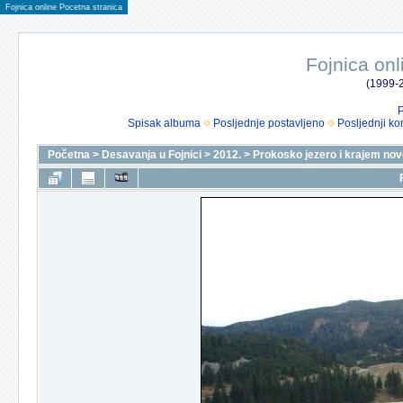
Fojnica online Pocetna stranica
Fojnica onl
(1999-2
P
Spisak albuma
Posljednje postavljeno
Posljednji ko
Početna
>
Desavanja u Fojnici
>
2012.
>
Prokosko jezero i krajem nove