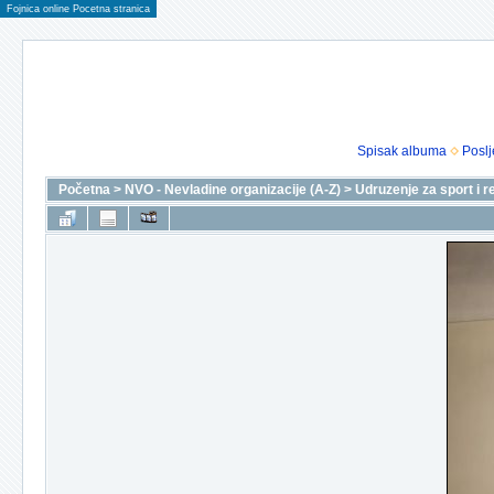
Fojnica online Pocetna stranica
Spisak albuma
Poslj
Početna
>
NVO - Nevladine organizacije (A-Z)
>
Udruzenje za sport i r