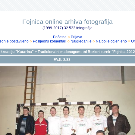
Fojnica online arhiva fotografija
(1999-2017) 32.522 fotografije
Početna
Prijava
ednje postavljeno
Posljednji komentari
Najgledanije
Najbolje ocjenjeno
Om
ekreaciju "Katarina"
>
Tradicionalni malonogometni Bozicni turnir "Fojnica 201
FAJL 2/83