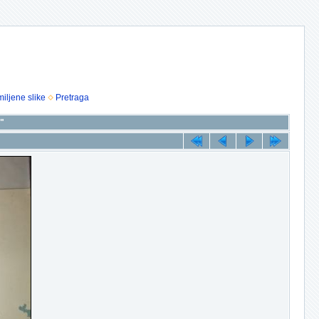
iljene slike
Pretraga
2"