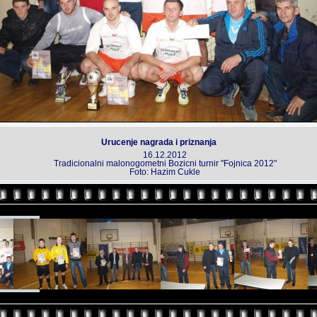
Urucenje nagrada i priznanja
16.12.2012
Tradicionalni malonogometni Bozicni turnir "Fojnica 2012"
Foto: Hazim Cukle