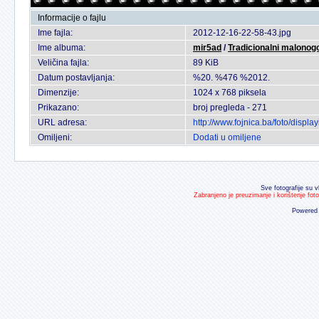
Informacije o fajlu
Ime fajla:
2012-12-16-22-58-43.jpg
Ime albuma:
mir5ad
/
Tradicionalni malonogo
Veličina fajla:
89 KiB
Datum postavljanja:
%20. %476 %2012.
Dimenzije:
1024 x 768 piksela
Prikazano:
broj pregleda - 271
URL adresa:
http://www.fojnica.ba/foto/disp
Omiljeni:
Dodati u omiljene
Sve fotografije su v
Zabranjeno je preuzimanje i korištenje fot
Powered