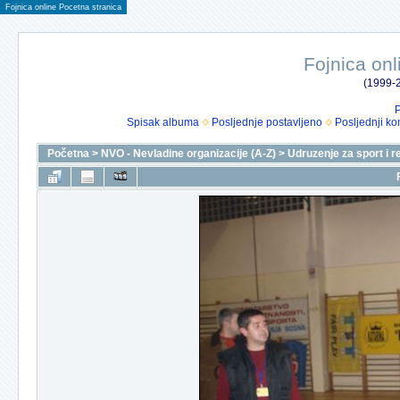
Fojnica online Pocetna stranica
Fojnica onl
(1999-2
P
Spisak albuma
Posljednje postavljeno
Posljednji ko
Početna
>
NVO - Nevladine organizacije (A-Z)
>
Udruzenje za sport i r