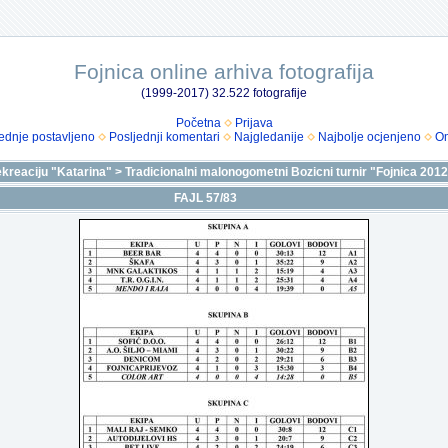
Fojnica online arhiva fotografija
(1999-2017) 32.522 fotografije
Početna
Prijava
ednje postavljeno
Posljednji komentari
Najgledanije
Najbolje ocjenjeno
Om
ekreaciju "Katarina"
>
Tradicionalni malonogometni Bozicni turnir "Fojnica 201
FAJL 57/83