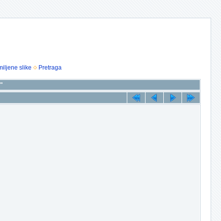
iljene slike
Pretraga
2"