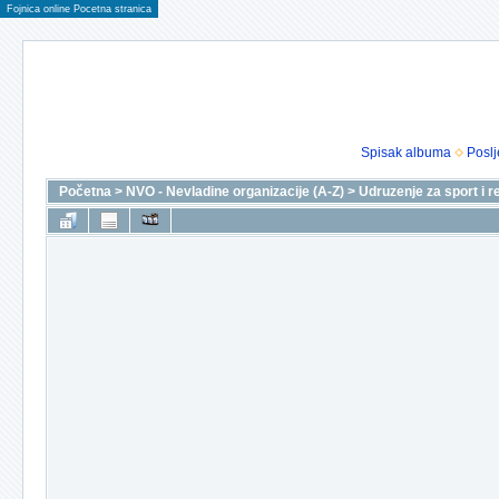
Fojnica online Pocetna stranica
Spisak albuma
Poslj
Početna
>
NVO - Nevladine organizacije (A-Z)
>
Udruzenje za sport i r