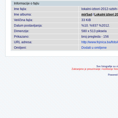
Informacije o fajlu
Ime fajla:
lokalni-izbori-2012-szbih
Ime albuma:
mir5ad
/
Lokalni izbori 2
Veličina fajla:
33 KiB
Datum postavljanja:
%10. %937 %2012.
Dimenzije:
580 x 513 piksela
Prikazano:
broj pregleda - 156
URL adresa:
http://www.fojnica.ba/fo
Omiljeni:
Dodati u omiljene
Sve fotografije su v
Zabranjeno je preuzimanje i korištenje fot
Powered