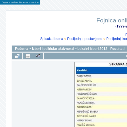
Fojnica online Pocetna stranica
Fojnica onl
(1999-2
P
Spisak albuma
Posljednje postavljeno
Posljednji ko
Početna
>
Izbori i politicke aktivnosti
>
Lokalni izbori 2012 - Rezultati