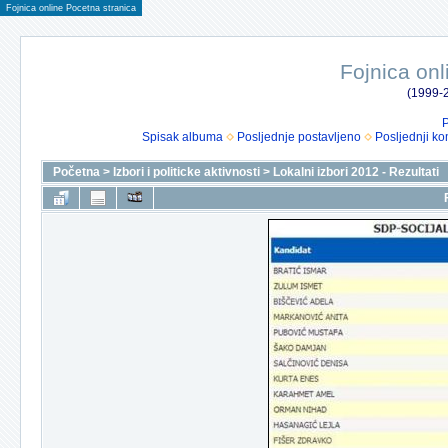
Fojnica online Pocetna stranica
Fojnica onl
(1999-2
P
Spisak albuma
Posljednje postavljeno
Posljednji ko
Početna
>
Izbori i politicke aktivnosti
>
Lokalni izbori 2012 - Rezultati