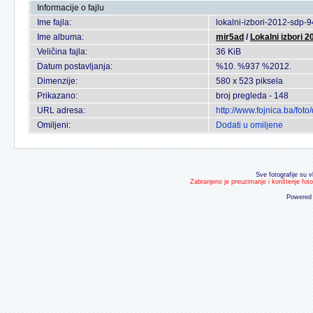
Informacije o fajlu
Ime fajla:
lokalni-izbori-2012-sdp-
Ime albuma:
mir5ad
/
Lokalni izbori 2
Veličina fajla:
36 KiB
Datum postavljanja:
%10. %937 %2012.
Dimenzije:
580 x 523 piksela
Prikazano:
broj pregleda - 148
URL adresa:
http://www.fojnica.ba/fo
Omiljeni:
Dodati u omiljene
Sve fotografije su v
Zabranjeno je preuzimanje i korištenje fot
Powered