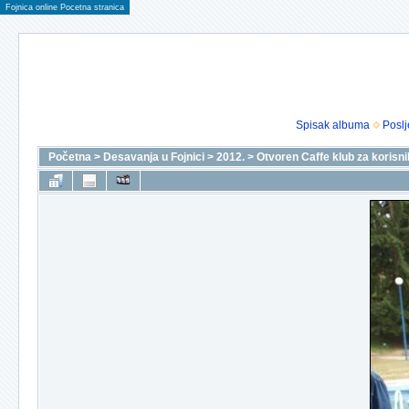
Fojnica online Pocetna stranica
Spisak albuma
Poslj
Početna
>
Desavanja u Fojnici
>
2012.
>
Otvoren Caffe klub za korisn