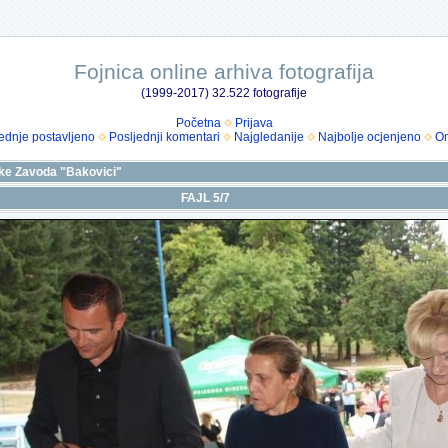
Fojnica online arhiva fotografija
(1999-2017) 32.522 fotografije
Početna
Prijava
ednje postavljeno
Posljednji komentari
Najgledanije
Najbolje ocjenjeno
Om
ike Zavoda "Bakovici"
FAJL 5/7