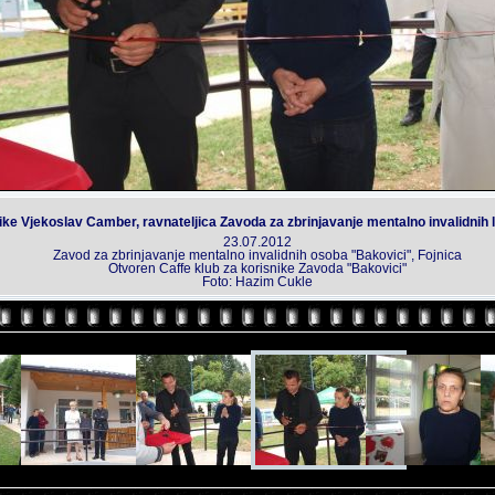
tike Vjekoslav Camber, ravnateljica Zavoda za zbrinjavanje mentalno invalidnih 
23.07.2012
Zavod za zbrinjavanje mentalno invalidnih osoba "Bakovici", Fojnica
Otvoren Caffe klub za korisnike Zavoda "Bakovici"
Foto: Hazim Cukle