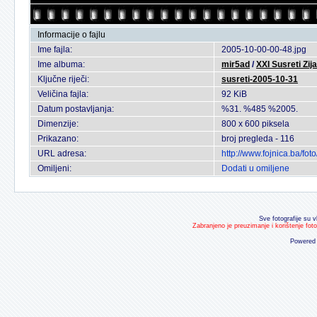
Informacije o fajlu
Ime fajla:
2005-10-00-00-48.jpg
Ime albuma:
mir5ad
/
XXI Susreti Zij
Ključne riječi:
susreti-2005-10-31
Veličina fajla:
92 KiB
Datum postavljanja:
%31. %485 %2005.
Dimenzije:
800 x 600 piksela
Prikazano:
broj pregleda - 116
URL adresa:
http://www.fojnica.ba/f
Omiljeni:
Dodati u omiljene
Sve fotografije su v
Zabranjeno je preuzimanje i korištenje fot
Powered