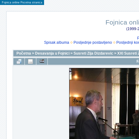
Fojnica online Pocetna stranica
Fojnica onl
(1999-2
P
Spisak albuma
Posljednje postavljeno
Posljednji ko
Početna
>
Desavanja u Fojnici
>
Susreti Zija Dizdarevic
>
XXI Susreti 
F