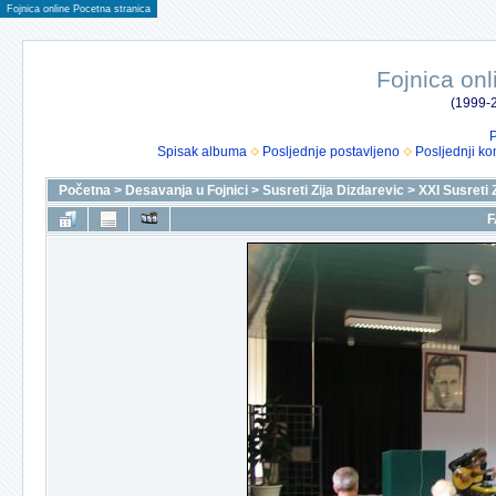
Fojnica online Pocetna stranica
Fojnica onl
(1999-2
P
Spisak albuma
Posljednje postavljeno
Posljednji ko
Početna
>
Desavanja u Fojnici
>
Susreti Zija Dizdarevic
>
XXI Susreti 
F