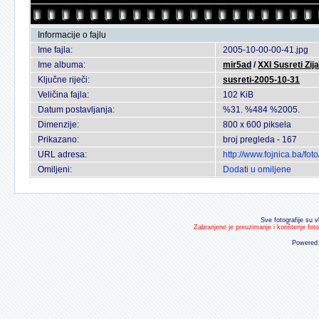
Informacije o fajlu
Ime fajla:
2005-10-00-00-41.jpg
Ime albuma:
mir5ad
/
XXI Susreti Zij
Ključne riječi:
susreti-2005-10-31
Veličina fajla:
102 KiB
Datum postavljanja:
%31. %484 %2005.
Dimenzije:
800 x 600 piksela
Prikazano:
broj pregleda - 167
URL adresa:
http://www.fojnica.ba/f
Omiljeni:
Dodati u omiljene
Sve fotografije su v
Zabranjeno je preuzimanje i korištenje fot
Powered