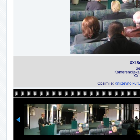
XXI S
Se
Konferencijska
XXI
Opsirnije:
Knjizevno kultu