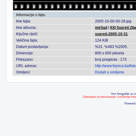
Informacije o fajlu
Ime fajla:
2005-10-00-00-28.jpg
Ime albuma:
mir5ad
/
XXI Susreti Zij
Ključne riječi:
susreti-2005-10-31
Veličina fajla:
124 KiB
Datum postavljanja:
%31. %483 %2005.
Dimenzije:
800 x 600 piksela
Prikazano:
broj pregleda - 173
URL adresa:
http://www.fojnica.ba/f
Omiljeni:
Dodati u omiljene
Sve fotografije su v
Zabranjeno je preuzimanje i korištenje fot
Powered