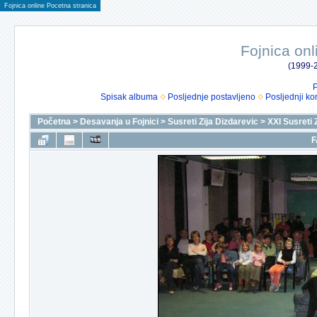
Fojnica online Pocetna stranica
Fojnica onl
(1999-2
P
Spisak albuma
Posljednje postavljeno
Posljednji ko
Početna
>
Desavanja u Fojnici
>
Susreti Zija Dizdarevic
>
XXI Susreti 
F