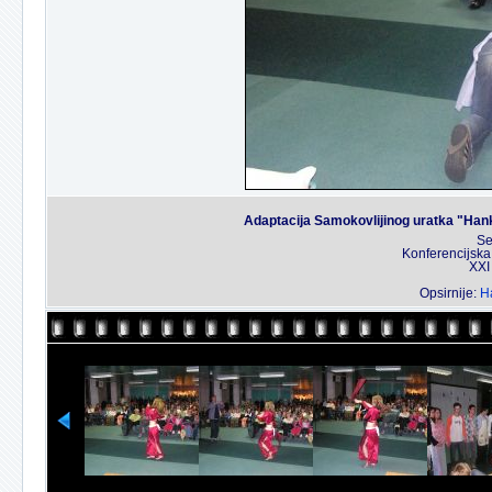
Adaptacija Samokovlijinog uratka "Han
Se
Konferencijska
XXI
Opsirnije:
Ha