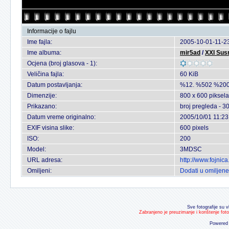
Informacije o fajlu
Ime fajla:
2005-10-01-11-23
Ime albuma:
mir5ad
/
XXI Susr
Ocjena (broj glasova - 1):
Veličina fajla:
60 KiB
Datum postavljanja:
%12. %502 %200
Dimenzije:
800 x 600 piksela
Prikazano:
broj pregleda - 3
Datum vreme originalno:
2005/10/01 11:23
EXIF visina slike:
600 pixels
ISO:
200
Model:
3MDSC
URL adresa:
http://www.fojnic
Omiljeni:
Dodati u omiljene
Sve fotografije su v
Zabranjeno je preuzimanje i korištenje fot
Powered