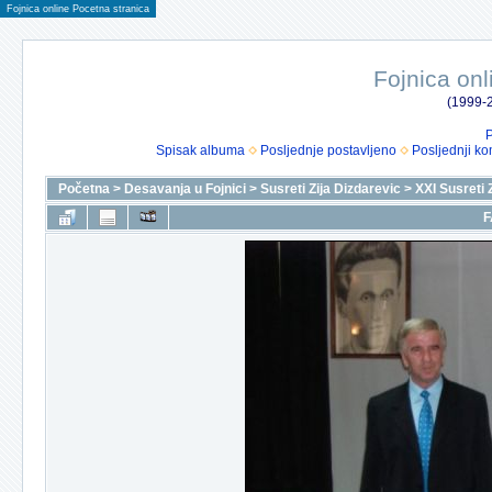
Fojnica online Pocetna stranica
Fojnica onl
(1999-2
P
Spisak albuma
Posljednje postavljeno
Posljednji ko
Početna
>
Desavanja u Fojnici
>
Susreti Zija Dizdarevic
>
XXI Susreti 
F