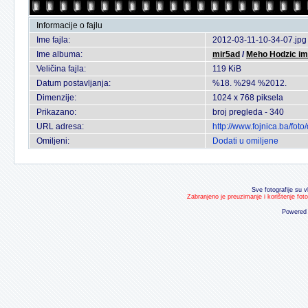
Informacije o fajlu
Ime fajla:
2012-03-11-10-34-07.jpg
Ime albuma:
mir5ad
/
Meho Hodzic im
Veličina fajla:
119 KiB
Datum postavljanja:
%18. %294 %2012.
Dimenzije:
1024 x 768 piksela
Prikazano:
broj pregleda - 340
URL adresa:
http://www.fojnica.ba/fo
Omiljeni:
Dodati u omiljene
Sve fotografije su v
Zabranjeno je preuzimanje i korištenje fot
Powered