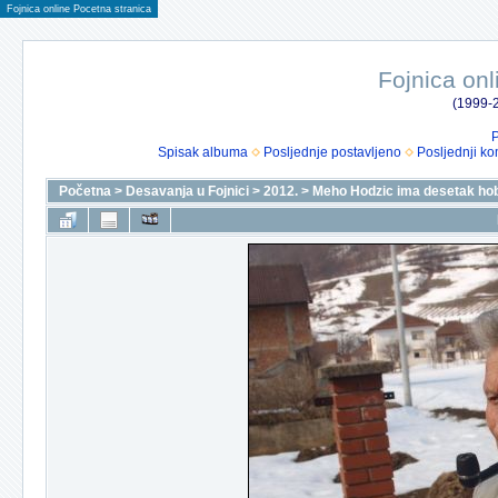
Fojnica online Pocetna stranica
Fojnica onl
(1999-2
P
Spisak albuma
Posljednje postavljeno
Posljednji ko
Početna
>
Desavanja u Fojnici
>
2012.
>
Meho Hodzic ima desetak hob