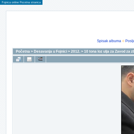
Fojnica online Pocetna stranica
Spisak albuma
Poslj
Početna
>
Desavanja u Fojnici
>
2012.
>
10 tona loz ulja za Zavod za z