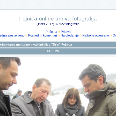
Fojnica online arhiva fotografija
(1999-2017) 32.522 fotografije
Početna
Prijava
ednje postavljeno
Posljednji komentari
Najgledanije
Najbolje ocjenjeno
Om
brinjavanje mentalno invalidnih lica "Drin" Fojnica
FAJL 2/9