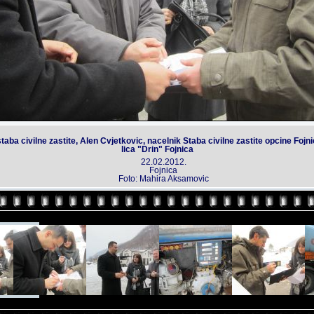
aba civilne zastite, Alen Cvjetkovic, nacelnik Staba civilne zastite opcine Fojn
lica "Drin" Fojnica
22.02.2012.
Fojnica
Foto: Mahira Aksamovic