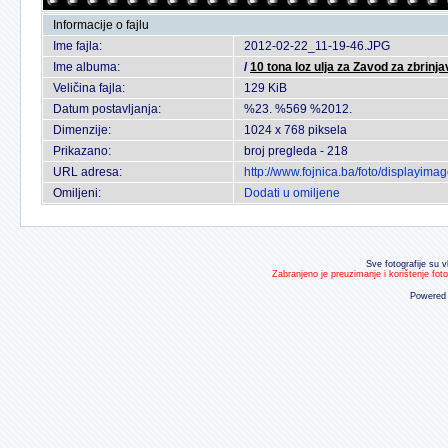
Informacije o fajlu
Ime fajla:
2012-02-22_11-19-46.JPG
Ime albuma:
/
10 tona loz ulja za Zavod za zbrinja
Veličina fajla:
129 KiB
Datum postavljanja:
%23. %569 %2012.
Dimenzije:
1024 x 768 piksela
Prikazano:
broj pregleda - 218
URL adresa:
http://www.fojnica.ba/foto/displayim
Omiljeni:
Dodati u omiljene
Sve fotografije su v
Zabranjeno je preuzimanje i korištenje fot
Powered