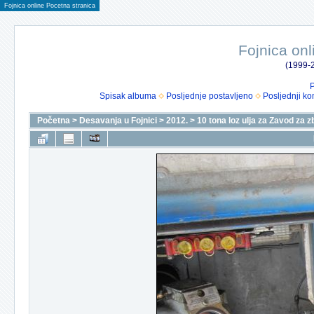
Fojnica online Pocetna stranica
Fojnica onl
(1999-2
P
Spisak albuma
Posljednje postavljeno
Posljednji ko
Početna
>
Desavanja u Fojnici
>
2012.
>
10 tona loz ulja za Zavod za z