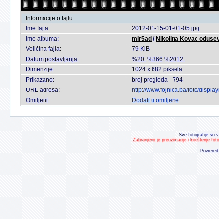
Informacije o fajlu
Ime fajla:
2012-01-15-01-01-05.jpg
Ime albuma:
mir5ad
/
Nikolina Kovac odusev
Veličina fajla:
79 KiB
Datum postavljanja:
%20. %366 %2012.
Dimenzije:
1024 x 682 piksela
Prikazano:
broj pregleda - 794
URL adresa:
http://www.fojnica.ba/foto/disp
Omiljeni:
Dodati u omiljene
Sve fotografije su v
Zabranjeno je preuzimanje i korištenje fot
Powered