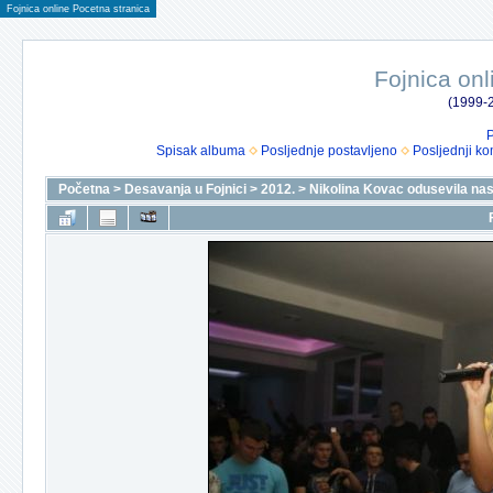
Fojnica online Pocetna stranica
Fojnica onl
(1999-2
P
Spisak albuma
Posljednje postavljeno
Posljednji ko
Početna
>
Desavanja u Fojnici
>
2012.
>
Nikolina Kovac odusevila na