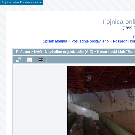
Fojnica online Pocetna stranica
Fojnica onl
(1999-2
P
Spisak albuma
Posljednje postavljeno
Posljednji ko
Početna
>
NVO - Nevladine organizacije (A-Z)
>
Kosarkaski klub "Star