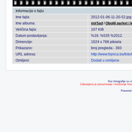
Informacije o fajlu
Ime fajla:
2012-01-06-11-20-52.jpg
Ime albuma:
mir5ad
/
Obojili parket i 
Veličina fajla:
107 KiB
Datum postavljanja:
%18. %535 %2012.
Dimenzije:
1024 x 768 piksela
Prikazano:
broj pregleda - 393
URL adresa:
http://www.fojnica.ba/fo
Omiljeni:
Dodati u omiljene
Sve fotografije su v
Zabranjeno je preuzimanje i korištenje fot
Powered