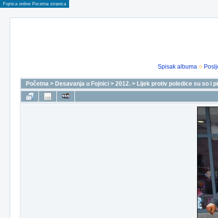
Fojnica online Pocetna stranica
Spisak albuma
Poslj
Početna
>
Desavanja u Fojnici
>
2012.
>
Lijek protiv poledice su so i p