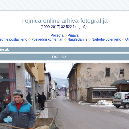
Fojnica online arhiva fotografija
(1999-2017) 32.522 fotografije
Početna
Prijava
ednje postavljeno
Posljednji komentari
Najgledanije
Najbolje ocjenjeno
Om
ijesak
FAJL 2/2