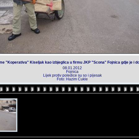
firme "Koperativa" Kiseljak kao izbjeglica u firmu JKP "Scona" Fojnica gdje je i 
08.01.2012
Fojnica
Lijek protiv poledice su so i pijesak
Foto: Hazim Cukle