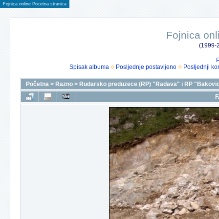
Fojnica online Pocetna stranica
Fojnica onl
(1999-2
P
Spisak albuma
Posljednje postavljeno
Posljednji ko
Početna
>
Razno
>
Rudarsko preduzece (RP) "Radava" i RP "Bakovic
F