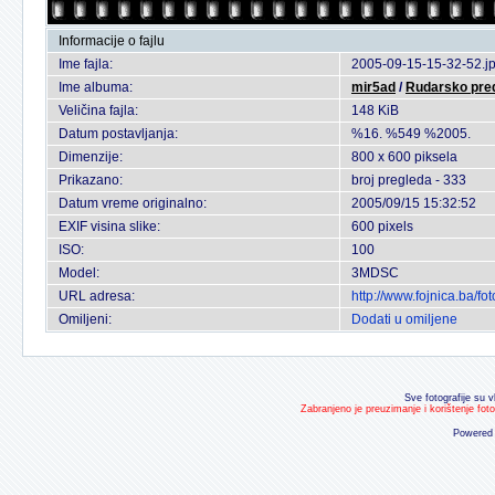
Informacije o fajlu
Ime fajla:
2005-09-15-15-32-52.j
Ime albuma:
mir5ad
/
Rudarsko pred
Veličina fajla:
148 KiB
Datum postavljanja:
%16. %549 %2005.
Dimenzije:
800 x 600 piksela
Prikazano:
broj pregleda - 333
Datum vreme originalno:
2005/09/15 15:32:52
EXIF visina slike:
600 pixels
ISO:
100
Model:
3MDSC
URL adresa:
http://www.fojnica.ba/f
Omiljeni:
Dodati u omiljene
Sve fotografije su v
Zabranjeno je preuzimanje i korištenje fot
Powered