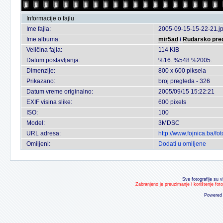
Informacije o fajlu
Ime fajla:
2005-09-15-15-22-21.j
Ime albuma:
mir5ad
/
Rudarsko pred
Veličina fajla:
114 KiB
Datum postavljanja:
%16. %548 %2005.
Dimenzije:
800 x 600 piksela
Prikazano:
broj pregleda - 326
Datum vreme originalno:
2005/09/15 15:22:21
EXIF visina slike:
600 pixels
ISO:
100
Model:
3MDSC
URL adresa:
http://www.fojnica.ba/f
Omiljeni:
Dodati u omiljene
Sve fotografije su v
Zabranjeno je preuzimanje i korištenje fot
Powered