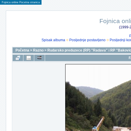
Fojnica online Pocetna stranica
Fojnica onl
(1999-2
P
Spisak albuma
Posljednje postavljeno
Posljednji ko
Početna
>
Razno
>
Rudarsko preduzece (RP) "Radava" i RP "Bakovic
F