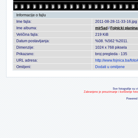
Informacije o fajlu
Ime fajla:
2011-08-28-11-33-16.jpg
Ime albuma:
mir5ad
/
Fojnicki planinar
Veličina fajla:
219 KiB
Datum postavljanja:
%08. %562 %2011.
Dimenzije:
1024 x 768 piksela
Prikazano:
broj pregleda - 135
URL adresa:
http://www.fojnica.ba/fo
Omiljeni:
Dodati u omiljene
Sve fotografije su v
Zabranjeno je preuzimanje i korištenje fot
Powered