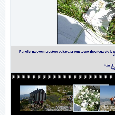
Runolist na ovom prostoru obitava prvenstveno zbog toga sto je pr
d
Fojnicki
Fot