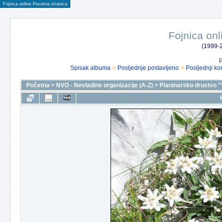
Fojnica online Pocetna stranica
Fojnica onl
(1999-2
P
Spisak albuma
Posljednje postavljeno
Posljednji ko
Početna
>
NVO - Nevladine organizacije (A-Z)
>
Planinarsko drustvo "