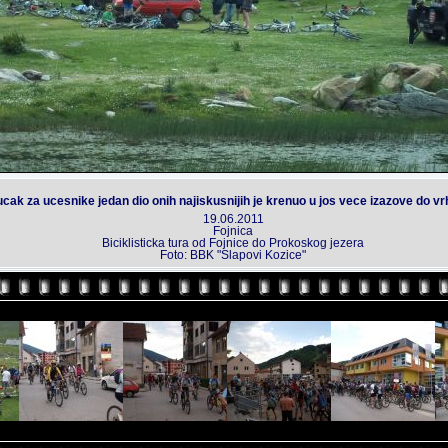
ak za ucesnike jedan dio onih najiskusnijih je krenuo u jos vece izazove do vr
19.06.2011
Fojnica
Biciklisticka tura od Fojnice do Prokoskog jezera
Foto: BBK "Slapovi Kozice"