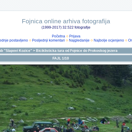
Fojnica online arhiva fotografija
(1999-2017) 32.522 fotografije
Početna
Prijava
ednje postavljeno
Posljednji komentari
Najgledanije
Najbolje ocjenjeno
Om
lub "Slapovi Kozice"
>
Biciklisticka tura od Fojnice do Prokoskog jezera
FAJL 1/10