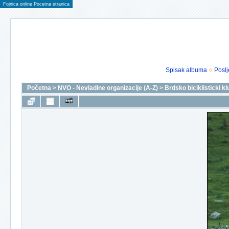
Fojnica online Pocetna stranica
Spisak albuma
Poslj
Početna
>
NVO - Nevladine organizacije (A-Z)
>
Brdsko biciklisticki k