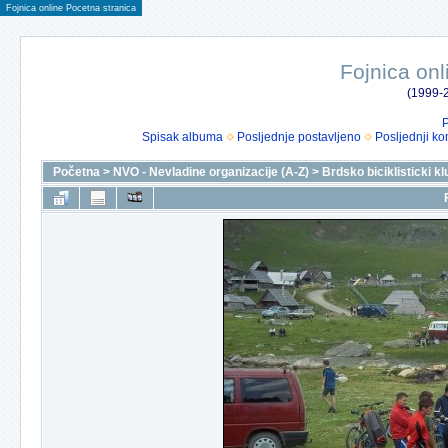
Fojnica online Pocetna stranica
Fojnica onl
(1999-2
P
Spisak albuma
Posljednje postavljeno
Posljednji ko
Početna
>
NVO - Nevladine organizacije (A-Z)
>
Brdsko biciklisticki k