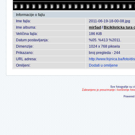
Informacije o fajlu
Ime fajla:
2011-06-19-18-00-08.jpg
Ime albuma:
mir5ad
/
Biciklisticka tura
Veličina fajla:
186 KiB
Datum postavljanja:
%05. %413 %2011.
Dimenzije:
1024 x 768 piksela
Prikazano:
broj pregleda - 244
URL adresa:
http://www.fojnica.ba/foto/
Omiljeni:
Dodati u omiljene
Sve fotografije su v
Zabranjeno je preuzimanje i korištenje fot
Powered