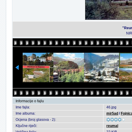
"Reum
NIR
Informacije o fajlu
Ime fajla:
46.jpg
Ime albuma:
mir5ad
/
Fojnica
Ocjena (broj glasova - 2):
Ključne riječi:
reumal