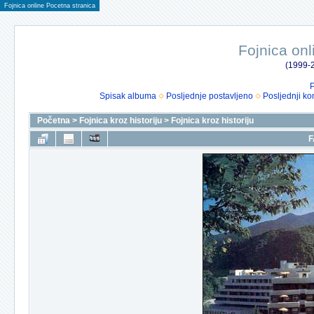
Fojnica online Pocetna stranica
Fojnica onl
(1999-2
P
Spisak albuma
Posljednje postavljeno
Posljednji ko
Početna
>
Fojnica kroz historiju
>
Fojnica kroz historiju
F