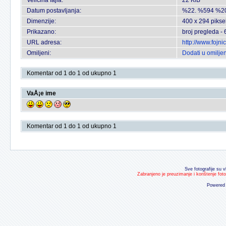
Veličina fajla:
22 KiB
Datum postavljanja:
%22. %594 %2
Dimenzije:
400 x 294 pikse
Prikazano:
broj pregleda -
URL adresa:
http://www.fojn
Omiljeni:
Dodati u omilje
Komentar od 1 do 1 od ukupno 1
VaÅ¡e ime
Komentar od 1 do 1 od ukupno 1
Sve fotografije su v
Zabranjeno je preuzimanje i korištenje fot
Powered