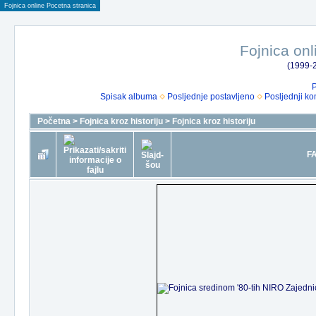
Fojnica online Pocetna stranica
Fojnica onl
(1999-2
P
Spisak albuma
Posljednje postavljeno
Posljednji ko
Početna
>
Fojnica kroz historiju
>
Fojnica kroz historiju
FA