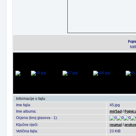
Fojn
NIR
Informacije o fajlu
Ime fajla:
45.jpg
Ime albuma:
mir5ad
/
Fojnica
Ocjena (broj glasova - 1):
Ključne riječi:
reumal
/
proko
Veličina fajla:
23 KiB