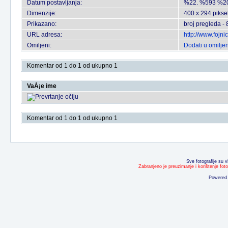
Datum postavljanja:
%22. %593 %2
Dimenzije:
400 x 294 pikse
Prikazano:
broj pregleda -
URL adresa:
http://www.fojn
Omiljeni:
Dodati u omilje
Komentar od 1 do 1 od ukupno 1
VaÅ¡e ime
Komentar od 1 do 1 od ukupno 1
Sve fotografije su v
Zabranjeno je preuzimanje i korištenje fot
Powered