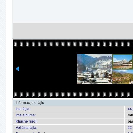
Informacije o fajlu
Ime fajla:
44.
Ime albuma:
mi
Ključne riječi:
pa
Veličina fajla:
22 