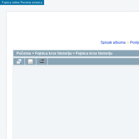
Fojnica online Pocetna stranica
Spisak albuma
Poslj
Početna
>
Fojnica kroz historiju
>
Fojnica kroz historiju