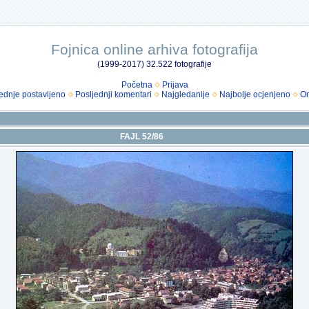
Fojnica online arhiva fotografija
(1999-2017) 32.522 fotografije
Početna
Prijava
ednje postavljeno
Posljednji komentari
Najgledanije
Najbolje ocjenjeno
Om
FAJL 52/86