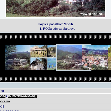
Fojnica pocetkom '80-tih
NIRO Zajednica, Sarajevo
jpg
r5ad
/
Fojnica kroz historiju
norama
KiB