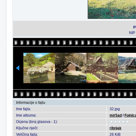
P
NIP
Informacije o fajlu
Ime fajla:
32.jpg
Ime albuma:
mir5ad
/
Fojnica
Ocjena (broj glasova - 1):
Ključne riječi:
ribnjak
Veličina fajla:
26 KiB