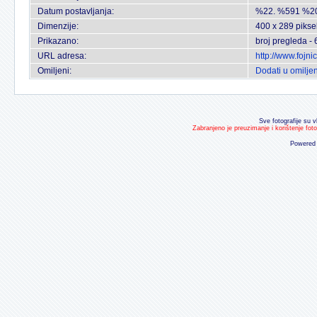
Datum postavljanja:
%22. %591 %2
Dimenzije:
400 x 289 pikse
Prikazano:
broj pregleda -
URL adresa:
http://www.fojn
Omiljeni:
Dodati u omilje
Sve fotografije su v
Zabranjeno je preuzimanje i korištenje fot
Powered