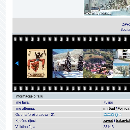
Zavo
Socij
Informacije o fajlu
Ime fajla:
75.jpg
Ime albuma:
mir5ad
/
Fojnica 
Ocjena (broj glasova - 2):
Ključne riječi:
zavod
/
bakovici
Veličina fajla:
23 KiB