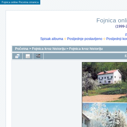
Fojnica online Pocetna stranica
Fojnica onl
(1999-2
P
Spisak albuma
Posljednje postavljeno
Posljednji ko
Početna
>
Fojnica kroz historiju
>
Fojnica kroz historiju
F