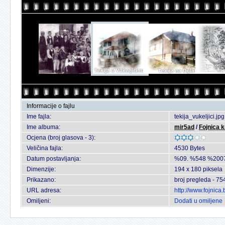
Informacije o fajlu
Ime fajla:
tekija_vukeljici.jpg
Ime albuma:
mir5ad
/
Fojnica k
Ocjena (broj glasova - 3):
Veličina fajla:
4530 Bytes
Datum postavljanja:
%09. %548 %200
Dimenzije:
194 x 180 piksela
Prikazano:
broj pregleda - 75
URL adresa:
http://www.fojnic
Omiljeni:
Dodati u omiljene