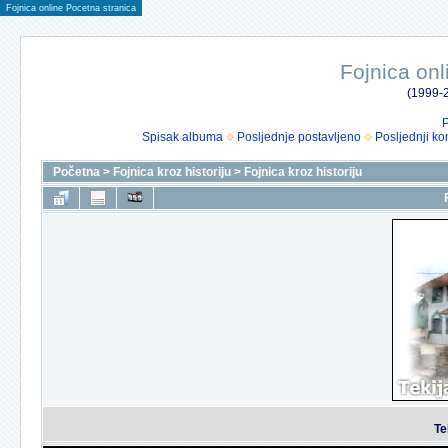
Fojnica online Pocetna stranica
Fojnica onl
(1999-2
P
Spisak albuma
Posljednje postavljeno
Posljednji ko
Početna
>
Fojnica kroz historiju
>
Fojnica kroz historiju
Te