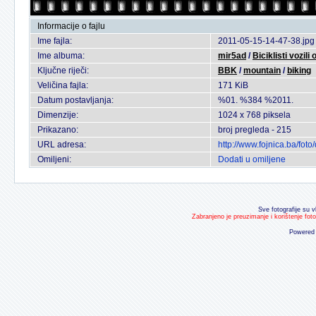
Informacije o fajlu
Ime fajla:
2011-05-15-14-47-38.jpg
Ime albuma:
mir5ad
/
Biciklisti vozili
Ključne riječi:
BBK
/
mountain
/
biking
Veličina fajla:
171 KiB
Datum postavljanja:
%01. %384 %2011.
Dimenzije:
1024 x 768 piksela
Prikazano:
broj pregleda - 215
URL adresa:
http://www.fojnica.ba/fo
Omiljeni:
Dodati u omiljene
Sve fotografije su v
Zabranjeno je preuzimanje i korištenje fot
Powered