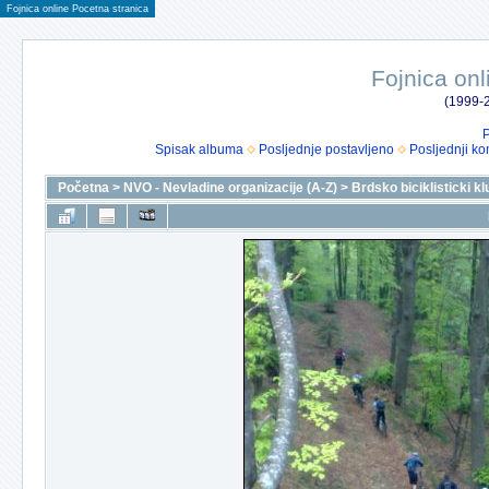
Fojnica online Pocetna stranica
Fojnica onl
(1999-2
P
Spisak albuma
Posljednje postavljeno
Posljednji ko
Početna
>
NVO - Nevladine organizacije (A-Z)
>
Brdsko biciklisticki k