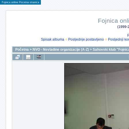
Fojnica online Pocetna stranica
Fojnica onl
(1999-2
P
Spisak albuma
Posljednje postavljeno
Posljednji ko
Početna
>
NVO - Nevladine organizacije (A-Z)
>
Sahovski klub "Fojnic