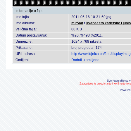
Informacije o fajlu
Ime fajla:
2011-05-16-10-31-50.jpg
Ime albuma:
mir5ad
/
Dvanaesto kadetsko i juni
Veličina fajla:
88 KiB
Datum postavljanja:
%20. %493 %2011.
Dimenzije:
1024 x 768 piksela
Prikazano:
broj pregleda - 174
URL adresa:
http://www.fojnica.ba/foto/displayim
Omiljeni:
Dodati u omiljene
Sve fotografije su v
Zabranjeno je preuzimanje i korištenje fot
Powered