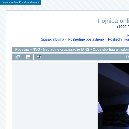
Fojnica online Pocetna stranica
Fojnica onl
(1999-2
P
Spisak albuma
Posljednje postavljeno
Posljednji ko
Početna
>
NVO - Nevladine organizacije (A-Z)
>
Opcinska liga u malo
F