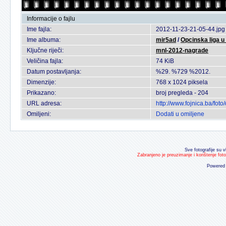
Informacije o fajlu
Ime fajla:
2012-11-23-21-05-44.jpg
Ime albuma:
mir5ad
/
Opcinska liga 
Ključne riječi:
mnl-2012-nagrade
Veličina fajla:
74 KiB
Datum postavljanja:
%29. %729 %2012.
Dimenzije:
768 x 1024 piksela
Prikazano:
broj pregleda - 204
URL adresa:
http://www.fojnica.ba/fo
Omiljeni:
Dodati u omiljene
Sve fotografije su v
Zabranjeno je preuzimanje i korištenje fot
Powered