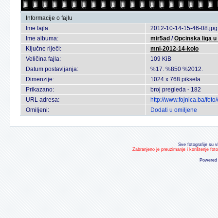
Informacije o fajlu
Ime fajla:
2012-10-14-15-46-08.jpg
Ime albuma:
mir5ad
/
Opcinska liga 
Ključne riječi:
mnl-2012-14-kolo
Veličina fajla:
109 KiB
Datum postavljanja:
%17. %850 %2012.
Dimenzije:
1024 x 768 piksela
Prikazano:
broj pregleda - 182
URL adresa:
http://www.fojnica.ba/fo
Omiljeni:
Dodati u omiljene
Sve fotografije su v
Zabranjeno je preuzimanje i korištenje fot
Powered