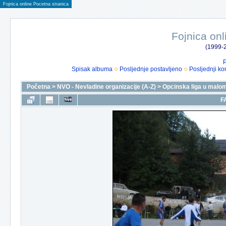
Fojnica online Pocetna stranica
Fojnica onl
(1999-2
P
Spisak albuma
Posljednje postavljeno
Posljednji ko
Početna
>
NVO - Nevladine organizacije (A-Z)
>
Opcinska liga u malo
F