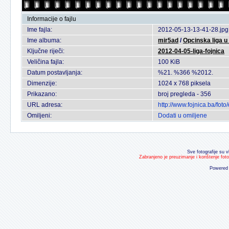
Informacije o fajlu
Ime fajla:
2012-05-13-13-41-28.jpg
Ime albuma:
mir5ad
/
Opcinska liga 
Ključne riječi:
2012-04-05-liga-fojnica
Veličina fajla:
100 KiB
Datum postavljanja:
%21. %366 %2012.
Dimenzije:
1024 x 768 piksela
Prikazano:
broj pregleda - 356
URL adresa:
http://www.fojnica.ba/fo
Omiljeni:
Dodati u omiljene
Sve fotografije su v
Zabranjeno je preuzimanje i korištenje fot
Powered