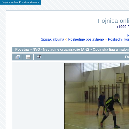
Fojnica online Pocetna stranica
Fojnica onl
(1999-2
P
Spisak albuma
Posljednje postavljeno
Posljednji ko
Početna
>
NVO - Nevladine organizacije (A-Z)
>
Opcinska liga u malo
FA