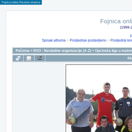
Fojnica online Pocetna stranica
Fojnica onl
(1999-2
P
Spisak albuma
Posljednje postavljeno
Posljednji ko
Početna
>
NVO - Nevladine organizacije (A-Z)
>
Opcinska liga u malo
FA