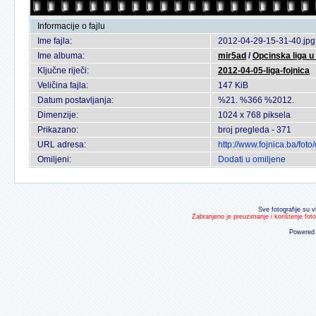
Informacije o fajlu
Ime fajla:
2012-04-29-15-31-40.jpg
Ime albuma:
mir5ad
/
Opcinska liga 
Ključne riječi:
2012-04-05-liga-fojnica
Veličina fajla:
147 KiB
Datum postavljanja:
%21. %366 %2012.
Dimenzije:
1024 x 768 piksela
Prikazano:
broj pregleda - 371
URL adresa:
http://www.fojnica.ba/fo
Omiljeni:
Dodati u omiljene
Sve fotografije su v
Zabranjeno je preuzimanje i korištenje fot
Powered