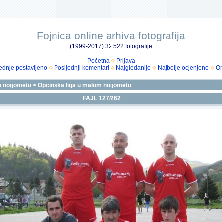
Fojnica online arhiva fotografija
(1999-2017) 32.522 fotografije
Početna
Prijava
ednje postavljeno
Posljednji komentari
Najgledanije
Najbolje ocjenjeno
Om
m nogometu
>
Opcinska liga u malom nogometu
FAJL 127/262