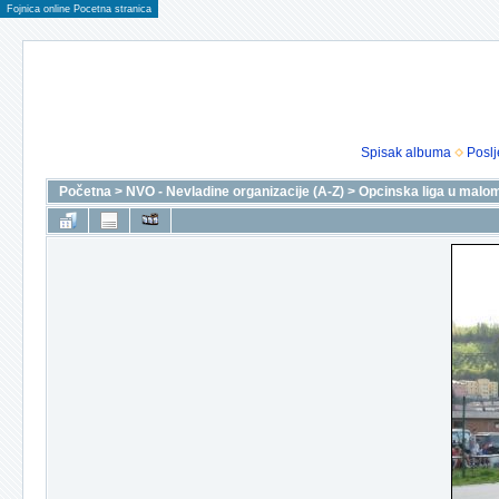
Fojnica online Pocetna stranica
Spisak albuma
Poslj
Početna
>
NVO - Nevladine organizacije (A-Z)
>
Opcinska liga u malo