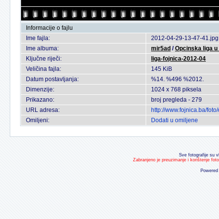
Informacije o fajlu
Ime fajla:
2012-04-29-13-47-41.jpg
Ime albuma:
mir5ad
/
Opcinska liga 
Ključne riječi:
liga-fojnica-2012-04
Veličina fajla:
145 KiB
Datum postavljanja:
%14. %496 %2012.
Dimenzije:
1024 x 768 piksela
Prikazano:
broj pregleda - 279
URL adresa:
http://www.fojnica.ba/fo
Omiljeni:
Dodati u omiljene
Sve fotografije su v
Zabranjeno je preuzimanje i korištenje fot
Powered