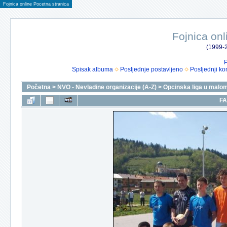
Fojnica online Pocetna stranica
Fojnica onl
(1999-2
P
Spisak albuma
Posljednje postavljeno
Posljednji ko
Početna
>
NVO - Nevladine organizacije (A-Z)
>
Opcinska liga u malo
FA